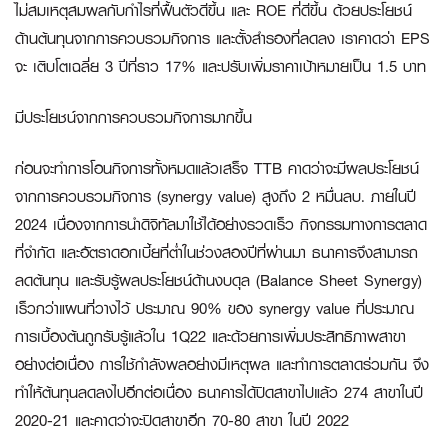
ไม่สมเหตุสมผลกับกำไรที่ฟื้นตัวดีขึ้น และ ROE ที่ดีขึ้น ด้วยประโยชน์
ด้านต้นทุนจากการควบรวมกิจการ และตั้งสำรองที่ลดลง เราคาดว่า EPS
จะ เติบโตเฉลี่ย 3 ปีที่ราว 17% และปรับเพิ่มราคาเป้าหมายเป็น 1.5 บาท
มีประโยชน์จากการควบรวมกิจการมากขึ้น
ก่อนจะทำการโอนกิจการทั้งหมดแล้วเสร็จ TTB คาดว่าจะมีผลประโยชน์
จากการควบรวมกิจการ (synergy value) สูงถึง 2 หมื่นลบ. ภายในปี
2024 เนื่องจากการนำดิจิทัลมาใช้ได้อย่างรวดเร็ว กิจกรรมทางการตลาด
ที่จำกัด และอัตราดอกเบี้ยที่ต่ำในช่วงสองปีที่ผ่านมา ธนาคารจึงสามารถ
ลดต้นทุน และรับรู้ผลประโยชน์ด้านงบดุล (Balance Sheet Synergy)
เร็วกว่าแผนที่วางไว้ ประมาณ 90% ของ synergy value ที่ประมาณ
การเบื้องต้นถูกรับรู้แล้วใน 1Q22 และด้วยการเพิ่มประสิทธิภาพสาขา
อย่างต่อเนื่อง การใช้กำลังพลอย่างมีเหตุผล และทำการตลาดร่วมกัน จึง
ทำให้ต้นทุนลดลงไปอีกต่อเนื่อง ธนาคารได้ปิดสาขาไปแล้ว 274 สาขาในปี
2020-21 และคาดว่าจะปิดสาขาอีก 70-80 สาขา ในปี 2022