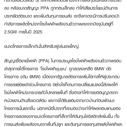
ทบกับสิ่งแวดล้อม 3) เราคาดผลตอบแทนจากการลงทุนในโครงการจะลด
ลง หลังขนาดสัญญา PPA ถูกทอนเล็กลง ทำให้เสียประโยชน์ด้านการ
ประหยัดต่อขนาด และเพิ่มต้นทุนการขนส่ง เราจึงคาดจะมีการปรับลดเป้า
กำลังการผลิตใหม่จากโรงไฟฟ้าพลังงานชีวภาพลงจากปัจจุบันอยู่ที่
2.5GW ภายในปี 2025
ขนาดโครงการเล็กเกินไปสำหรับผู้เล่นรายใหญ่
สัญญาซื้อขายไฟฟ้า (PPA) ในการประมูลโรงไฟฟ้าพลังงานชีวภาพรอบ
ล่าสุดภายใต้โครงการ ‘โรงไฟฟ้าชุมชน’ ถูกลดลงเหลือ 6MW ต่อ
โครงการ (เดิม 8MW) เนื่องจากรัฐบาลต้องการเพิ่มโอกาสให้ผู้ประกอบ
การรายย่อยเข้าร่วมโครงการ อย่างไรก็ตามการเปลี่ยนแปลงนี้ส่งผลให้
โรงไฟฟ้าใหม่จะกระจายตัวไปหลายพื้นที่ ซึ่งอาจทำให้การขออนุญาตจาก
หน่วยงานด้านสิ่งแวดล้อม และการได้ยินยอมจากชาวบ้านก่อนพัฒนา
โครงการนั้นยากขึ้น นอกเหนือไปจากที่เรามองว่าจะทำให้ผลตอบแทนของ
โครงการลดลงจากขนาดโครงการที่เล็กทำให้ต้นทุนโลจิสติกส์เพิ่มขึ้น ทั้ง
การขนส่งพืชพลังงานจากพื้นที่ปลูก และต้นทุนการลงทุนสายส่งไฟฟ้าและ