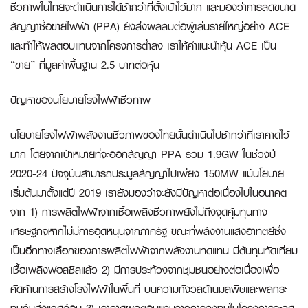
ชีวภาพในไทยจะดำเนินการได้ช้ากว่าที่ตั้งเป้าไว้มาก และมองว่าการลดขนาด
สัญญาซื้อขายไฟฟ้า (PPA) ยังส่งผลลบต่อผู้เล่นรายใหญ่อย่าง ACE
และทำให้ผลตอบแทนจากโครงการต่ำลง เราให้คำแนะนำหุ้น ACE เป็น
“ขาย” ที่มูลค่าพื้นฐาน 2.5 บาทต่อหุ้น
ปัญหาของนโยบายโรงไฟฟ้าชีวภาพ
นโยบายโรงไฟฟ้าพลังงานชีวภาพของไทยนั้นดำเนินไปช้ากว่าที่เราคาดไว้
มาก โดยจากเป้าหมายที่จะออกสัญญา PPA รวม 1.9GW ในช่วงปี
2020-24 ปัจจุบันสามารถประมูลสัญญาไปเพียง 150MW แม้นโยบาย
เริ่มต้นมาตั้งแต่ปี 2019 เรายังมองว่าจะยังมีปัญหาต่อเนื่องไปในอนาคต
จาก 1) การผลิตไฟฟ้าจากเชื้อเพลิงชีวภาพยังไม่ถึงจุดคุ้มทุนทาง
เศรษฐกิจหากไม่มีการอุดหนุนจากภาครัฐ ขณะที่พลังงานแสงอาทิตย์ซึ่ง
เป็นอีกทางเลือกของการผลิตไฟฟ้าจากพลังงานทดแทน มีต้นทุนทัดเทียม
เชื้อเพลิงฟอสซิลแล้ว 2) มีการประท้วงจากชุมชนอย่างต่อเนื่องเพื่อ
คัดค้านการสร้างโรงไฟฟ้าในพื้นที่ บนความกังวลด้านมลพิษและผลกระ