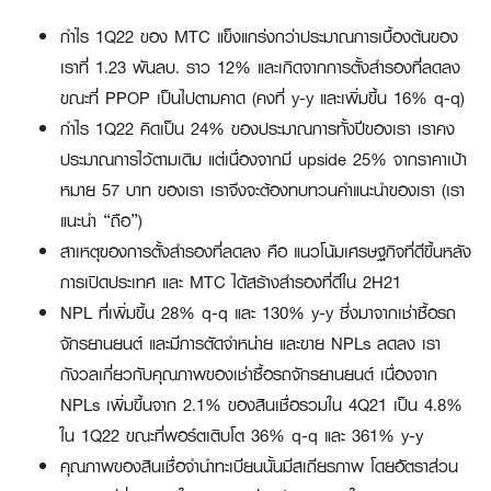
กำไร 1Q22 ของ MTC แข็งแกร่งกว่าประมาณการเบื้องต้นของ
เราที่ 1.23 พันลบ. ราว 12% และเกิดจากการตั้งสำรองที่ลดลง
ขณะที่ PPOP เป็นไปตามคาด (คงที่ y-y และเพิ่มขึ้น 16% q-q)
กำไร 1Q22 คิดเป็น 24% ของประมาณการทั้งปีของเรา เราคง
ประมาณการไว้ตามเดิม แต่เนื่องจากมี upside 25% จากราคาเป้า
หมาย 57 บาท ของเรา เราจึงจะต้องทบทวนคำแนะนำของเรา (เรา
แนะนำ “ถือ”)
สาเหตุของการตั้งสำรองที่ลดลง คือ แนวโน้มเศรษฐกิจที่ดีขึ้นหลัง
การเปิดประเทศ และ MTC ได้สร้างสำรองที่ดีใน 2H21
NPL ที่เพิ่มขึ้น 28% q-q และ 130% y-y ซึ่งมาจากเช่าซื้อรถ
จักรยานยนต์ และมีการตัดจำหน่าย และขาย NPLs ลดลง เรา
กังวลเกี่ยวกับคุณภาพของเช่าซื้อรถจักรยานยนต์ เนื่องจาก
NPLs เพิ่มขึ้นจาก 2.1% ของสินเชื่อรวมใน 4Q21 เป็น 4.8%
ใน 1Q22 ขณะที่พอร์ตเติบโต 36% q-q และ 361% y-y
คุณภาพของสินเชื่อจำนำทะเบียนนั้นมีสเถียรภาพ โดยอัตราส่วน