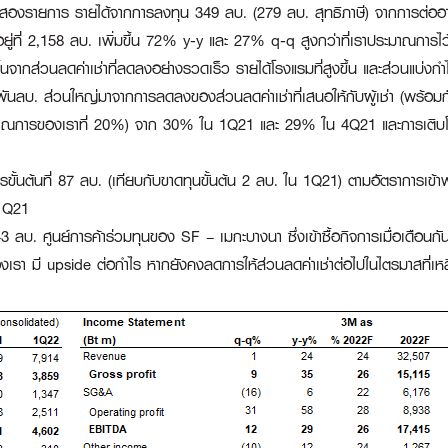
ศษสองรายการ รายได้จากการลงทุน 349 ลบ. (279 ลบ. สุทธิภาษี) จากการต่ออ
อยู่ที่ 2,158 ลบ. เพิ่มขึ้น 72% y-y และ 27% q-q สูงกว่าที่เราประมาณการไ
ิ่มขึ้นจากส่วนลดค่าเช่าที่ลดลงอย่างรวดเร็ว รายได้โรงแรมที่สูงขึ้น และส่วนแบ่ง
ันลบ. ส่วนใหญ่มาจากการลดลงของส่วนลดค่าเช่าที่เสนอให้กับผู้เช่า (พร้อมกับ
ะมาณการของเราที่ 20%) จาก 30% ใน 1Q21 และ 29% ใน 4Q21 และการเติบโต
ไรขั้นต้นที่ 87 ลบ. (เทียบกับขาดทุนขั้นต้น 2 ลบ. ใน 1Q21) ตามอัตราการเข
 1Q21
3 ลบ. ศูนย์การค้าร่วมทุนของ SF – เมกะบางนา ซึ่งเข้าซื้อกิจการเมื่อเดือนก
า มี upside ต่อกำไร หากยังคงลดการให้ส่วนลดค่าเช่าต่อไปในไตรมาสที่เหลื