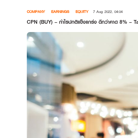
Skip
COMPANY
EARNINGS
EQUITY
7 Aug 2022, 04:04
to
content
CPN (BUY) – กำไรปกติแข็งแกร่ง ดีกว่าคาด 8% – Ta