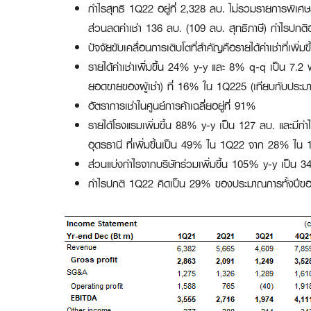
กำไรสุทธิ 1Q22 อยู่ที่ 2,328 ลบ. ไม่รวมรายการพิเ
ส่วนลดค่าเช่า 136 ลบ. (109 ลบ. สุทธิภาษี) กำไรปกติ
ปัจจัยขับเคลื่อนการเติบโตที่สำคัญคือรายได้ค่าเช่าที่เพ
รายได้ค่าเช่าเพิ่มขึ้น 24% y-y และ 8% q-q เป็น 7.2 พ
ยอดขายของผู้เช่า) ที่ 16% ใน 1Q225 (เทียบกับปร
อัตราการเช่าในศูนย์การค้าเฉลี่ยอยู่ที่ 91%
รายได้โรงแรมเพิ่มขึ้น 88% y-y เป็น 127 ลบ. และมีกำ
อุดรธานี ที่เพิ่มขึ้นเป็น 49% ใน 1Q22 จาก 28% ใน
ส่วนแบ่งกำไรจากบริษัทร่วมเพิ่มขึ้น 105% y-y เป็น 34
กำไรปกติ 1Q22 คิดเป็น 29% ของประมาณการทั้งปีของเร