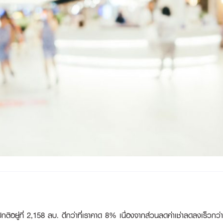
ู่ที่ 2,158 ลบ. ดีกว่าที่เราคาด 8% เนื่องจากส่วนลดค่าเช่าลดลงเร็วกว่าท