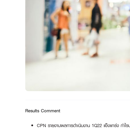
Results Comment
CPN รายงานผลการดำเนินงาน 1Q22 แข็งแกร่ง กำไรปกติอย