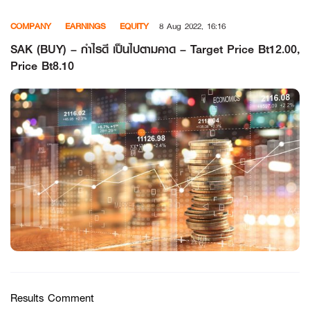
Skip
COMPANY
EARNINGS
EQUITY
8 Aug 2022, 16:16
to
content
SAK (BUY) – กำไรดี เป็นไปตามคาด – Target Price Bt12.00,
Price Bt8.10
Results Comment