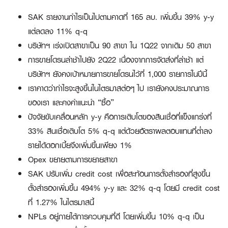
SAK รายงานกำไรเป็นไปตามคาดที่ 165 ลบ. เพิ่มขึ้น 39% y-y
แต่ลดลง 11% q-q
บริษัทฯ เร่งเปิดสาขาเป็น 90 สาขา ใน 1Q22 จากเดิม 50 สาขา
การขายโดรนล่าช้าไปยัง 2Q22 เนื่องจากการจัดส่งที่ล่าช้า แต่
บริษัทฯ ยังคงเป้าหมายการขายโดรนไว้ที่ 1,000 รายการในปีนี้
เราคาดว่ากำไรจะสูงขึ้นในไตรมาสต่อๆ ไป เรายังคงประมาณการ
ของเรา และคงคำแนะนำ “ซื้อ”
ปัจจัยขับเคลื่อนหลัก y-y คือการเติบโตของสินเชื่อที่แข็งแกร่งที่
33% สินเชื่อเติบโต 5% q-q แต่ด้วยอัตราผลตอบแทนที่ต่ำลง
รายได้ดอกเบี้ยจึงเพิ่มขึ้นเพียง 1%
Opex ขยายตามการขยายสาขา
SAK ปรับเพิ่ม credit cost เพื่อสะท้อนการตั้งสำรองที่สูงขึ้น
ตั้งสำรองเพิ่มขึ้น 494% y-y และ 32% q-q โดยมี credit cost
ที่ 1.27% ในไตรมาสนี้
NPLs อยู่ภายใต้การควบคุมที่ดี โดยเพิ่มขึ้น 10% q-q เป็น