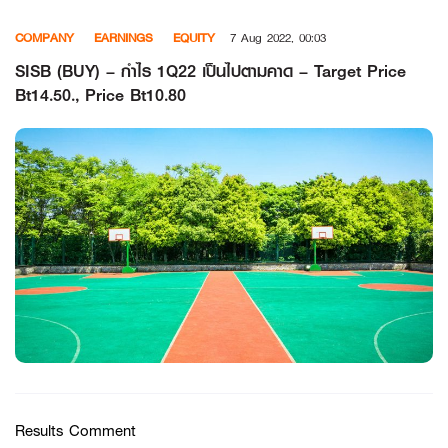
Skip
COMPANY
EARNINGS
EQUITY
7 Aug 2022, 00:03
to
content
SISB (BUY) – กำไร 1Q22 เป็นไปตามคาด – Target Price
Bt14.50., Price Bt10.80
Results Comment