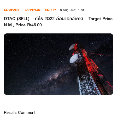
Skip
COMPANY
EARNINGS
EQUITY
8 Aug 2022, 13:03
to
content
DTAC (SELL) – กำไร 2Q22 อ่อนแอกว่าคาด – Target Price
N.M., Price Bt46.00
Results Comment