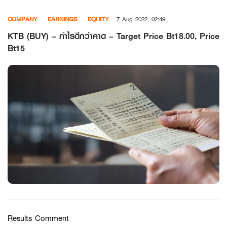
Skip
COMPANY
EARNINGS
EQUITY
7 Aug 2022, 02:49
to
content
KTB (BUY) – กำไรดีกว่าคาด – Target Price Bt18.00, Price
Bt15
Results Comment