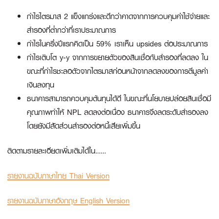
กำไรไตรมาส 2 แข็งแกร่งและดีกว่าคาดจากการควบคุมค่าใช้จ่ายและ
สำรองที่ต่ำกว่าที่เราประมาณการ
กำไรในครึ่งปีแรกคิดเป็น 59% เราเห็น upsides ต่อประมาณการ
กำไรเติบโต y-y จากการขยายตัวของสินเชื่อกับสำรองที่ลดลง ใน
ขณะที่กำไรชะลอตัวจากไตรมาสก่อนหน้าจากลดลงของการตีมูลค่า
เงินลงทุน
ธนาคารสามารถควบคุมต้นทุนได้ดี ในขณะที่นโยบายปล่อยสินเชื่อมี
คุณภาพทำให้ NPL ลดลงต่อเนื่อง ธนาคารจึงลดระดับสำรองลง
โดยยังมีสัดส่วนสำรองต่อหนี้เสียเพิ่มขึ้น
ติดตามรายละเอียดเพิ่มเติมได้ใน……
รายงานฉบับภาษาไทย Thai Version
รายงานฉบับภาษาอังกฤษ English Version