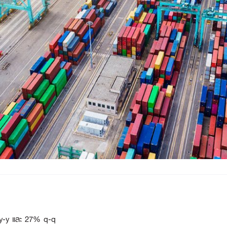
% y-y และ 27% q-q