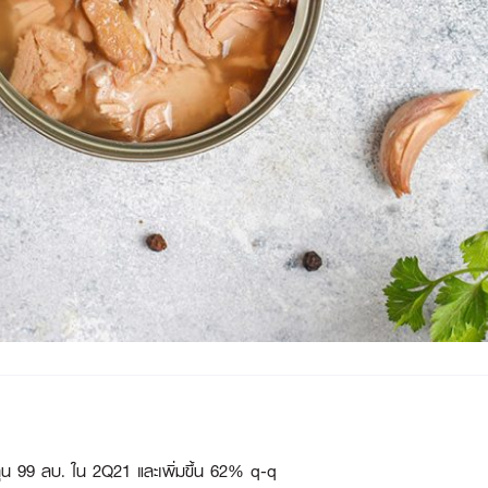
ทุน 99 ลบ. ใน 2Q21 และเพิ่มขึ้น 62% q-q