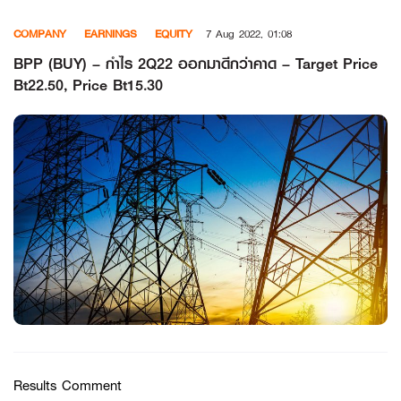
Skip
COMPANY
EARNINGS
EQUITY
7 Aug 2022, 01:08
to
content
BPP (BUY) – กำไร 2Q22 ออกมาดีกว่าคาด – Target Price
Bt22.50, Price Bt15.30
Results Comment