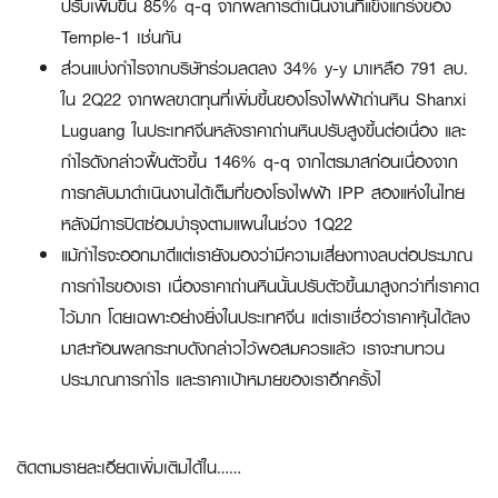
ปรับเพิ่มขึ้น 85% q-q จากผลการดำเนินงานที่แข็งแกร่งของ
Temple-1 เช่นกัน
ส่วนแบ่งกำไรจากบริษัทร่วมลดลง 34% y-y มาเหลือ 791 ลบ.
ใน 2Q22 จากผลขาดทุนที่เพิ่มขึ้นของโรงไฟฟ้าถ่านหิน Shanxi
Luguang ในประเทศจีนหลังราคาถ่านหินปรับสูงขึ้นต่อเนื่อง และ
กำไรดังกล่าวฟื้นตัวขึ้น 146% q-q จากไตรมาสก่อนเนื่องจาก
การกลับมาดำเนินงานได้เต็มที่ของโรงไฟฟ้า IPP สองแห่งในไทย
หลังมีการปิดซ่อมบำรุงตามแผนในช่วง 1Q22
แม้กำไรจะออกมาดีแต่เรายังมองว่ามีความเสี่ยงทางลบต่อประมาณ
การกำไรของเรา เนื่องราคาถ่านหินนั้นปรับตัวขึ้นมาสูงกว่าที่เราคาด
ไว้มาก โดยเฉพาะอย่างยิ่งในประเทศจีน แต่เราเชื่อว่าราคาหุ้นได้ลง
มาสะท้อนผลกระทบดังกล่าวไว้พอสมควรแล้ว เราจะทบทวน
ประมาณการกำไร และราคาเป้าหมายของเราอีกครั้งไ
ติดตามรายละเอียดเพิ่มเติมได้ใน……