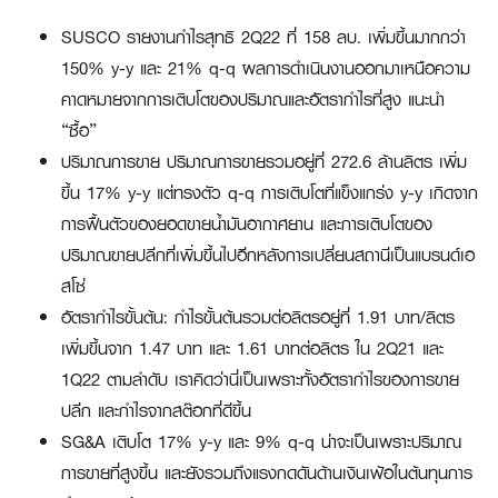
SUSCO รายงานกำไรสุทธิ 2Q22 ที่ 158 ลบ. เพิ่มขึ้นมากกว่า
150% y-y และ 21% q-q ผลการดำเนินงานออกมาเหนือความ
คาดหมายจากการเติบโตของปริมาณและอัตรากำไรที่สูง แนะนำ
“ซื้อ”
ปริมาณการขาย ปริมาณการขายรวมอยู่ที่ 272.6 ล้านลิตร เพิ่ม
ขึ้น 17% y-y แต่ทรงตัว q-q การเติบโตที่แข็งแกร่ง y-y เกิดจาก
การฟื้นตัวของยอดขายน้ำมันอากาศยาน และการเติบโตของ
ปริมาณขายปลีกที่เพิ่มขึ้นไปอีกหลังการเปลี่ยนสถานีเป็นแบรนด์เอ
สโซ่
อัตรากำไรขั้นต้น: กำไรขั้นต้นรวมต่อลิตรอยู่ที่ 1.91 บาท/ลิตร
เพิ่มขึ้นจาก 1.47 บาท และ 1.61 บาทต่อลิตร ใน 2Q21 และ
1Q22 ตามลำดับ เราคิดว่านี่เป็นเพราะทั้งอัตรากำไรของการขาย
ปลีก และกำไรจากสต๊อกที่ดีขึ้น
SG&A เติบโต 17% y-y และ 9% q-q น่าจะเป็นเพราะปริมาณ
การขายที่สูงขึ้น และยังรวมถึงแรงกดดันด้านเงินเฟ้อในต้นทุนการ