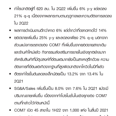
กำไรปกติอยู่ที่ 620 ลบ. ใน 2Q22 เพิ่มขึ้น 6% y-y แต่ลดลง
21% q-q เนื่องจากผลกระทบตามฤดูกาลและความต้องการลดลง
ใน 2Q22
ผลการดำเนินงานดีกว่าคาด 6% แต่ต่ำกว่าที่ตลาดคาดไว้ 14%
ยอดขายเพิ่มขึ้น 25% y-y และลดลงเพียง 2% q-q นอกจาก
ส่วนแบ่งการตลาดของ COM7 ที่เพิ่มขึ้นจากยอดขายสาขาเดิม
และร้านค้าใหม่แล้ว กิจกรรมส่งเสริมการขายในเชิงรุกอย่างมาก
สำหรับสินค้าที่มีอุปสงค์ที่อ่อนแอมากยังเป็นสาเหตุอีกด้วย ความ
ต้องการที่อ่อนแอเกิดจากฐานที่สูงผิดปกติจากโควิดในปีที่แล้ว
อัตรากำไรขั้นต้นลดลงเล็กน้อยเป็น 13.2% จาก 13.4% ใน
2Q21
SG&A/Sales เพิ่มขึ้นเป็น 8.0% จาก 7.6% ใน 2Q21 แม้จะมี
ปริมาณขายเพิ่มขึ้น เนื่องจากทำโปรโมชั่นในเชิงรุกของ COM7
ตามที่กล่าวไว้ก่อนหน้านี้
COM7 เปิด 45 สาขาใน 1H22 จาก 1,000 แห่ง ในสิ้นปี 2021