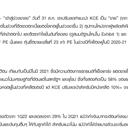
์ – “เข้าสู่ช่วงขาลง” วันที่ 31 ส.ค. เราปรับลดคำแนะนำ KCE เป็น “ขาย” (จาก 
อในช่วงที่อัตราดอกเบี้ยของโลกอยู่ในช่วงขาขึ้น 2) อุปทานใหม่จากผู้ผลิต
าช้าออกไป และอัตรากำไรขั้นต้นที่ลดลง (ดูสมมติฐานใหม่ใน Exhibit 1) และ
PE นั้นแพง หุ้นซื้อขายเฉลี่ยที่ 23 เท่า PE ในช่วงปีที่เฟื่องฟูในปี 2020-21
เดือน เทียบกับเป็นปีในปี 2021 ซึ่งมีความต้องการรถยนต์ที่แข็งแกร่ง ยอ
่องจากแนวโน้มเศรษฐกิจที่อ่อนแอในสหรัฐฯ และยุโรป ซึ่งทั้งสองคิดเป็น 58% 
ายังคงอยู่ในช่วงที่เหลือของปี แต่ KCE ปรับลดเป้าสำหรับปีหน้าเหลือ 10%+
ทรงตัวจาก 1Q22 และลดลงจาก 29% ใน 2Q21 แม้ว่าค่าเงินบาทจะอ่อนค่าลงมาก
น้ำมันและต้นทุนอื่นๆ ให้กับลูกค้าได้ สำหรับแนวโน้ม แม้ว่าค่าใช้จ่ายบางส่วนจะเร