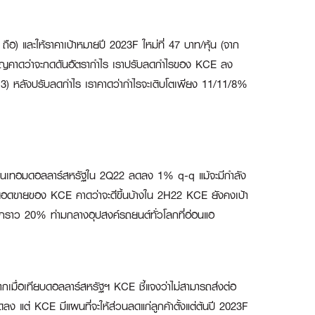
ถือ) และให้ราคาเป้าหมายปี 2023F ใหม่ที่ 47 บาท/หุ้น (จาก
สำคัญคาดว่าจะกดดันอัตรากำไร เราปรับลดกำไรของ KCE ลง
 3) หลังปรับลดกำไร เราคาดว่ากำไรจะเติบโตเพียง 11/11/8%
ดขายในเทอมดอลลาร์สหรัฐใน 2Q22 ลดลง 1% q-q แม้จะมีกำลัง
ของยอดขายของ KCE คาดว่าจะดีขึ้นบ้างใน 2H22 KCE ยังคงเป้า
 จากราว 20% ท่ามกลางอุปสงค์รถยนต์ทั่วโลกที่อ่อนแอ
เมื่อเทียบดอลลาร์สหรัฐฯ KCE ชี้แจงว่าไม่สามารถส่งต่อ
ิ่มลดลง แต่ KCE มีแผนที่จะให้ส่วนลดแก่ลูกค้าตั้งแต่ต้นปี 2023F