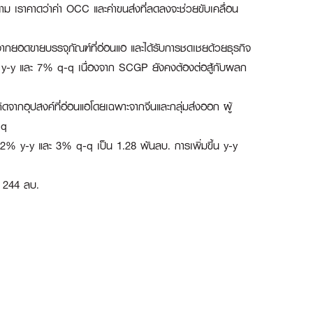
ตาม เราคาดว่าค่า OCC และค่าขนส่งที่ลดลงจะช่วยขับเคลื่อน
นจากยอดขายบรรจุภัณฑ์ที่อ่อนแอ และได้รับการชดเชยด้วยธุรกิจ
y-y และ 7% q-q เนื่องจาก SCGP ยังคงต้องต่อสู้กับผลก
จากอุปสงค์ที่อ่อนแอโดยเฉพาะจากจีนและกลุ่มส่งออก ผู้
-q
 32% y-y และ 3% q-q เป็น 1.28 พันลบ. การเพิ่มขึ้น y-y
น 244 ลบ.