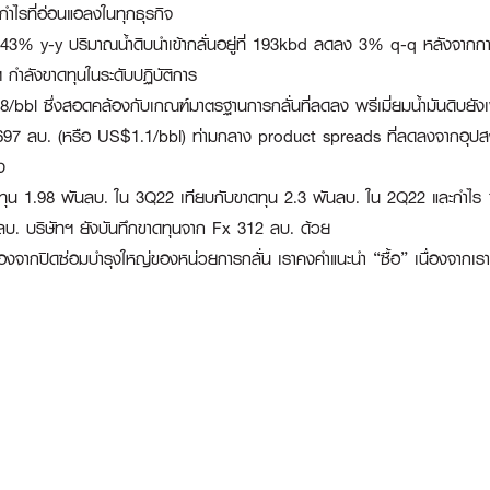
ำไรที่อ่อนแอลงในทุกธุรกิจ
-43% y-y ปริมาณน้ำดิบนำเข้ากลั่นอยู่ที่ 193kbd ลดลง 3% q-q หลังจา
 กำลังขาดทุนในระดับปฏิบัติการ
bbl ซึ่งสอดคล้องกับเกณฑ์มาตรฐานการกลั่นที่ลดลง พรีเมี่ยมน้ำมันดิบยัง
697 ลบ. (หรือ US$1.1/bbl) ท่ามกลาง product spreads ที่ลดลงจากอุปสงค์ข
ง
ทุน 1.98 พันลบ. ใน 3Q22 เทียบกับขาดทุน 2.3 พันลบ. ใน 2Q22 และกำไร 1
ลบ. บริษัทฯ ยังบันทึกขาดทุนจาก Fx 312 ลบ. ด้วย
งจากปิดซ่อมบำรุงใหญ่ของหน่วยการกลั่น เราคงคำแนะนำ “ซื้อ” เนื่องจากเราเห็