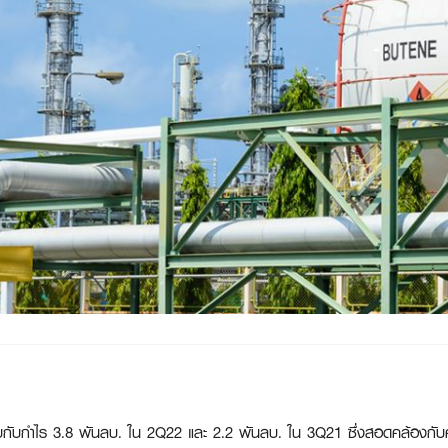
บกับกำไร 3.8 พันลบ. ใน 2Q22 และ 2.2 พันลบ. ใน 3Q21 ซึ่งสอดคล้องก