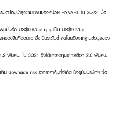
กการปิดซ่อมบำรุงตามแผนของหน่วย HYVAHL ใน 3Q22 เมื่อ
เพิ่มขึ้นอีก US$0.9/bbl q-q เป็น US$9.7/bbl
องจีนที่อ่อนแอ ซึ่งเป็นระดับต่ำสุดโดยอิงจากฐานข้อมูลของ
.2 พันลบ. ใน 3Q21 ซึ่งได้แก่ขาดทุนจากสต๊อก 2.6 พันลบ.
น downside risk จากราคาหุ้นที่จำกัด ปัจจุบันบริษัทฯ ซื้อ