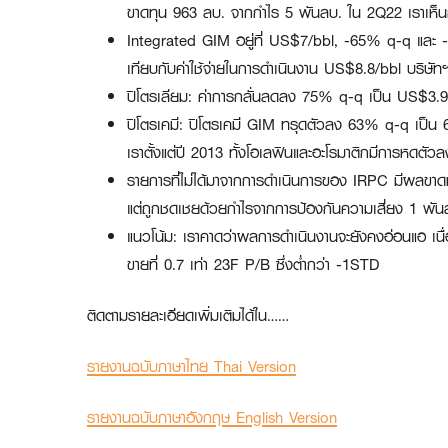
ขาดทุน 963 ลบ. จากกำไร 5 พันลบ. ใน 2Q22 เราเห็นก
Integrated GIM อยู่ที่ US$7/bbl, -65% q-q และ 
เทียบกับค่าใช้จ่ายในการดำเนินงาน US$8.8/bbl บริษัทฯ
ปิโตรเลียม: ค่าการกลั่นลดลง 75% q-q เป็น US$3.98/
ปิโตรเคมี: ปิโตรเคมี GIM ทรุดตัวลง 63% q-q เป็น 
เราตั้งแต่ปี 2013 ทั้งโอเลฟินและอะโรมาติกมีการหดตัวล
รายการที่ไม่ได้มาจากการดำเนินการของ IRPC มีผลขาด
แต่ถูกชดเชยด้วยกำไรจากการป้องกันความเสี่ยง 1 พัน
แนวโน้ม: เราคาดว่าผลการดำเนินงานจะยังคงอ่อนแอ เนื่อ
ขายที่ 0.7 เท่า 23F P/B ซึ่งต่ำกว่า -1STD
ติดตามรายละเอียดเพิ่มเติมได้ใน……
รายงานฉบับภาษาไทย Thai Version
รายงานฉบับภาษาอังกฤษ English Version