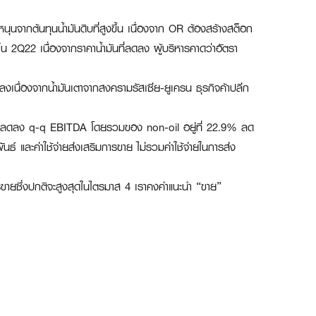
ุนจากต้นทุนน้ำมันดิบที่สูงขึ้น เนื่องจาก OR ต้องสร้างสต็อก
 2Q22 เนื่องจากราคาน้ำมันที่ลดลง ผู้บริหารคาดว่าอัตรา
ื่องจากน้ำมันเตาจากสงครามรัสเซีย-ยูเครน ธุรกิจค้าปลีก
ลีกลดลง q-q EBITDA โดยรวมของ non-oil อยู่ที่ 22.9% ลด
 และค่าใช้จ่ายส่งเสริมการขาย ไม่รวมค่าใช้จ่ายในการส่ง
มการขายซึ่งปกติจะสูงสุดในไตรมาส 4 เราคงคำแนะนำ “ขาย”