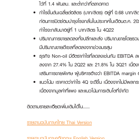
ไว้ที่ 1.4 พันลบ. และต่ำกว่าที่ตลาดคาด
กำไรขั้นต้นเฉลี่ยต่อลิตร (บาท/ลิตร) อยู่ที่ 0.68 บา
ก่อนการปิดซ่อมบำรุงโรงกลั่นในประเทศในเดือนต.ค. 20
กำไรจะกลับมาอยู่ที่ 1 บาท/ลิตร ใน 4Q22
ปริมาณการขายลดลงทั้งปลีกและส่ง ปริมาณขายโดยรวมขอ
มีปริมาณขายดีเซลที่ลดลงจากช่วงมรสุม
ธุรกิจ Non-oil มีอัตรากำไรที่ลดลงเช่นกัน EBITD
ลงจาก 27.4% ใน 2Q22 และ 21.8% ใน 3Q21 เนื่องจากค่า
เสริมการขายพิเศษ ผู้บริหารอ้างว่า EBITDA margin อยู
แนวโน้ม เราคาดว่ากำไร 4Q จะดีขึ้น เนื่องจากไม่มีผลกร
เนื่องจากมูลค่าที่แพง และแนวโน้มการเติบโตที่จำกัด
ติดตามรายละเอียดเพิ่มเติมได้ใน……
รายงานฉบับภาษาไทย Thai Version
รายงานฉบับภาษาอังกฤษ English Version