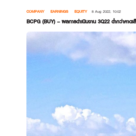
Skip
COMPANY
EARNINGS
EQUITY
8 Aug 2022, 10:02
to
content
BCPG (BUY) – ผลการดำเนินงาน 3Q22 ต่ำกว่าคาดเล็