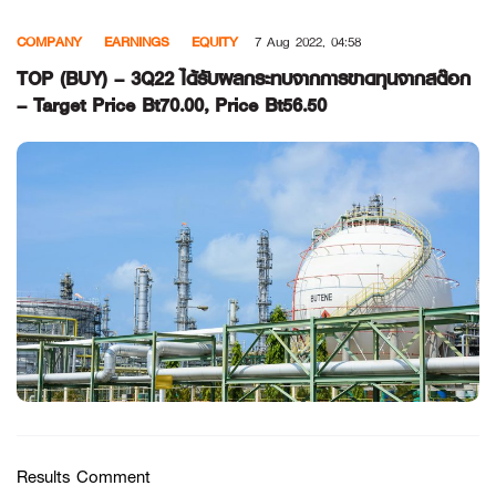
Skip
COMPANY
EARNINGS
EQUITY
7 Aug 2022, 04:58
to
content
TOP (BUY) – 3Q22 ได้รับผลกระทบจากการขาดทุนจากสต๊อก
– Target Price Bt70.00, Price Bt56.50
Results Comment