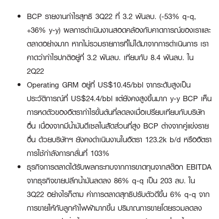
BCP รายงานกำไรสุทธิ 3Q22 ที่ 3.2 พันลบ. (-53% q-q,
+36% y-y) ผลการดำเนินงานสอดคล้องกับคาดการณ์ของเราและ
ตลาดอย่างมาก หากไม่รวมรายการที่ไม่ได้มาจากการดำเนินการ เรา
คาดว่ากำไรปกติอยู่ที่ 3.2 พันลบ. เทียบกับ 8.4 พันลบ. ใน
2Q22
Operating GRM อยู่ที่ US$10.45/bbl จากระดับสูงเป็น
ประวัติการณ์ที่ US$24.4/bbl แต่ยังคงสูงขึ้นมาก y-y BCP เห็น
การหดตัวของอัตรากำไรขั้นต้นที่ลดลงเมื่อเปรียบเทียบกับบริษัท
อื่น เนื่องจากมีน้ำมันดีเซลในสัดส่วนที่สูง BCP ต่างจากคู่แข่งราย
อื่น ด้วยบริษัทฯ ยังคงดำเนินงานในอัตรา 123.2k b/d หรืออัตรา
การใช้กำลังการกลั่นที่ 103%
ธุรกิจการตลาดได้รับผลกระทบจากการขาดทุนจากสต๊อก EBITDA
จากธุรกิจขายปลีกน้ำมันลดลง 86% q-q เป็น 203 ลบ. ใน
3Q22 อย่างไรก็ตาม ค่าการตลาดสุทธิปรับตัวดีขึ้น 6% q-q จาก
การขายให้กับลูกค้าไฟฟ้ามากขึ้น ปริมาณการขายโดยรวมลดลง