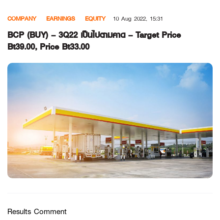
Skip
COMPANY
EARNINGS
EQUITY
10 Aug 2022, 15:31
to
content
BCP (BUY) – 3Q22 เป็นไปตามคาด – Target Price
Bt39.00, Price Bt33.00
Results Comment