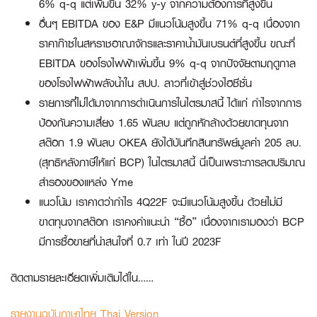
6% q-q แต่เพิ่มขึ้น 32% y-y จากความต้องการที่สูงขึ้น
อื่นๆ EBITDA ของ E&P มีแนวโน้มสูงขึ้น 71% q-q เนื่องจาก
ราคาก๊าซในสหราชอาณาจักรและราคาน้ำมันเบรนต์ที่สูงขึ้น ขณะที่
EBITDA ของโรงไฟฟ้าเพิ่มขึ้น 9% q-q จากปัจจัยตามฤดูกาล
ของโรงไฟฟ้าพลังน้ำใน สปป. ลาวที่เข้าสู่ช่วงไฮซีซั่น
รายการที่ไม่ได้มาจากการดำเนินการในไตรมาสนี้ ได้แก่ กำไรจากการ
ป้องกันความเสี่ยง 1.65 พันลบ แต่ถูกหักล้างด้วยขาดทุนจาก
สต๊อก 1.9 พันลบ OKEA ยังได้บันทึกสินทรัพย์มูลค่า 205 ลบ.
(สุทธิหลังภาษีให้แก่ BCP) ในไตรมาสนี้ นี่เป็นเพราะการลดปริมาณ
สำรองของแหล่ง Yme
แนวโน้ม เราคาดว่ากำไร 4Q22F จะมีแนวโน้มสูงขึ้น ด้วยไม่มี
ขาดทุนจากสต๊อก เราคงคำแนะนำ “ซื้อ” เนื่องจากเรามองว่า BCP
มีการซื้อขายที่น่าสนใจที่ 0.7 เท่า ในปี 2023F
ติดตามรายละเอียดเพิ่มเติมได้ใน……
รายงานฉบับภาษาไทย Thai Version