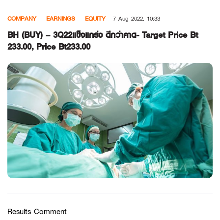
Skip
COMPANY
EARNINGS
EQUITY
7 Aug 2022, 10:33
to
content
BH (BUY) – 3Q22แข็งแกร่ง ดีกว่าคาด- Target Price Bt
233.00, Price Bt233.00
Results Comment