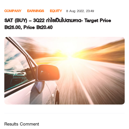
Skip
COMPANY
EARNINGS
EQUITY
8 Aug 2022, 23:49
to
content
SAT (BUY) – 3Q22 กำไรเป็นไปตามคาด- Target Price
Bt25.00, Price Bt20.40
Results Comment