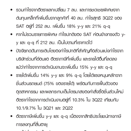
รวมกำไรจากอัตราแลกเปลี่ยน 7 ลบ. และการชดเชยพิเศษจาก
ต้นทุนเหล็กที่เพิ่มขึ้นจากลูกค้าที่ 40 ลบ. กำไรสุทธิ 3Q22 ของ
SAT อยู่ที่ 252 ลบ. เพิ่มขึ้น 18% y-y และ 21% q-q
หากไม่รวมรายการพิเศษ กำไรปกติของ SAT ค่อนข้างทรงตัว y-
y และ q-q ที่ 212 ลบ. เป็นไปตามที่เราคาดไว้
ปัจจัยกดดันการเติบโตของกำไรปกติที่สำคัญคือส่วนแบ่งกำไรจาก
บริษัทร่วมที่อ่อนแอ อัตราภาษีที่เพิ่มขึ้น และรายได้อื่นที่ลดลง
แม้ว่ากำไรจากการดำเนินงานจะเพิ่มขึ้น 15% y-y และ q-q
รายได้เพิ่มขึ้น 14% y-y และ 9% q-q โดยได้แรงหนุนหลักจาก
ชิ้นส่วนรถยนต์ (75% ของรายได้) พร้อมกับการฟื้นตัวของ
อุตสาหกรรม และผลกระทบเต็มไตรมาสของคำสั่งซื้อชิ้นส่วนใหม่
อัตรากำไรจากการดำเนินงานอยู่ที่ 10.3% ใน 3Q22 เทียบกับ
10.1/9.7% ใน 3Q21 และ 2Q22
อัตราภาษีเพิ่มขึ้น y-y และ q-q เนื่องจากสิทธิประโยชน์ทางภาษี
การลงทุนที่สิ้นอายุ