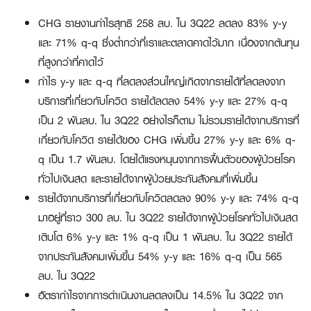
CHG รายงานกำไรสุทธิ 258 ลบ. ใน 3Q22 ลดลง 83% y-y
และ 71% q-q ซึ่งต่ำกว่าที่เราและตลาดคาดไว้มาก เนื่องจากต้นทุน
ที่สูงกว่าที่คาดไว้
กำไร y-y และ q-q ที่ลดลงส่วนใหญ่เกิดจากรายได้ที่ลดลงจาก
บริการที่เกี่ยวกับโควิด รายได้ลดลง 54% y-y และ 27% q-q
เป็น 2 พันลบ. ใน 3Q22 อย่างไรก็ตาม ไม่รวมรายได้จากบริการที่
เกี่ยวกับโควิด รายได้ของ CHG เพิ่มขึ้น 27% y-y และ 6% q-
q เป็น 1.7 พันลบ. โดยได้แรงหนุนจากการฟื้นตัวของผู้ป่วยโรค
ทั่วไปเงินสด และรายได้จากผู้ป่วยประกันสังคมที่เพิ่มขึ้น
รายได้จากบริการที่เกี่ยวกับโควิดลดลง 90% y-y และ 74% q-q
มาอยู่ที่ราว 300 ลบ. ใน 3Q22 รายได้จากผู้ป่วยโรคทั่วไปเงินสด
เติบโต 6% y-y และ 1% q-q เป็น 1 พันลบ. ใน 3Q22 รายได้
จากประกันสังคมเพิ่มขึ้น 54% y-y และ 16% q-q เป็น 565
ลบ. ใน 3Q22
อัตรากำไรจากการดำเนินงานลดลงเป็น 14.5% ใน 3Q22 จาก