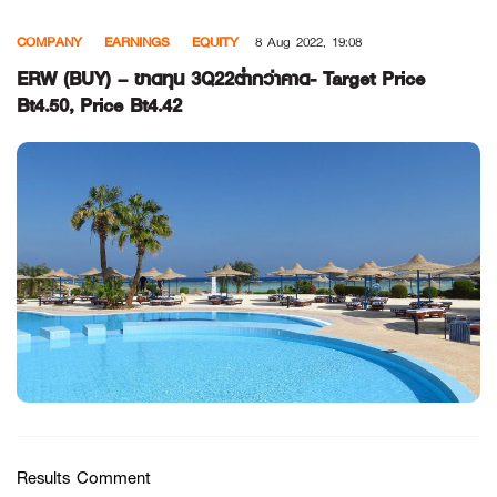
Skip
COMPANY
EARNINGS
EQUITY
8 Aug 2022, 19:08
to
content
ERW (BUY) – ขาดทุน 3Q22ต่ำกว่าคาด- Target Price
Bt4.50, Price Bt4.42
Results Comment