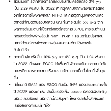
ส่วนแบ่งกำไรจากโครงการภายใต้บริษัทในเครือลดลง 3% y-y
เป็น 2.29 พันลบ. ใน 3Q22 สาเหตุหลักมาจากผลผลิตที่ลดลง
จากโครงการไฟฟ้าพลังน้ำ NTPC และการอุดหนุนพลังงานแสง
อาทิตย์ที่หมดอายุลงบางส่วน ขณะที่มีการเติบโต 5% q-q จาก
ผลการดำเนินงานที่แข็งแกร่งของโครงการ XPCL การเริ่มดำเนิน
การของโรงไฟฟ้าพลังน้ำ Nam Thuen 1 และประโยชน์จากเงิน
บาทที่อ่อนค่าของโครงการพลังงานความร้อนใต้พิภพใน
อินโดนีเซีย
ดอกเบี้ยจ่ายเพิ่มขึ้น 10% y-y และ 4% q-q เป็น 1.04 พันลบ.
ใน 3Q22 เนื่องจาก EGCO ได้เพิ่มหนี้เพื่อรองรับการขยายกำลัง
การผลิต และผลกระทบเชิงลบจากอัตราดอกเบี้ยทั่วโลกที่เพิ่มสูง
ขึ้น
กำไรปกติ 9M22 ของ EGCO คิดเป็น 94% ของประมาณการทั้ง
ปี 2022F ของเราแล้ว ดังนั้นเราจึงเห็น upside อย่างมีนัยสำคัญ
ต่อตัวเลขของเรา นอกจากนี้ด้วยมูลค่าที่ยังคงน่าสนใจสำหรับเรา
เราจึงยังคงคำแนะนำ “ซื้อ”