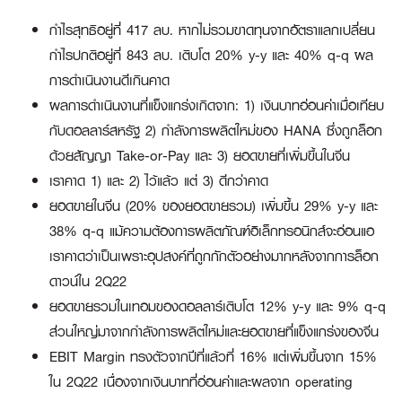
กำไรสุทธิอยู่ที่ 417 ลบ. หากไม่รวมขาดทุนจากอัตราแลกเปลี่ยน
กำไรปกติอยู่ที่ 843 ลบ. เติบโต 20% y-y และ 40% q-q ผล
การดำเนินงานดีเกินคาด
ผลการดำเนินงานที่แข็งแกร่งเกิดจาก: 1) เงินบาทอ่อนค่าเมื่อเทียบ
กับดอลลาร์สหรัฐ 2) กำลังการผลิตใหม่ของ HANA ซึ่งถูกล็อก
ด้วยสัญญา Take-or-Pay และ 3) ยอดขายที่เพิ่มขึ้นในจีน
เราคาด 1) และ 2) ไว้แล้ว แต่ 3) ดีกว่าคาด
ยอดขายในจีน (20% ของยอดขายรวม) เพิ่มขึ้น 29% y-y และ
38% q-q แม้ความต้องการผลิตภัณฑ์อิเล็กทรอนิกส์จะอ่อนแอ
เราคาดว่าเป็นเพราะอุปสงค์ที่ถูกกักตัวอย่างมากหลังจากการล็อก
ดาวน์ใน 2Q22
ยอดขายรวมในเทอมของดอลลาร์เติบโต 12% y-y และ 9% q-q
ส่วนใหญ่มาจากกำลังการผลิตใหม่และยอดขายที่แข็งแกร่งของจีน
EBIT Margin ทรงตัวจากปีที่แล้วที่ 16% แต่เพิ่มขึ้นจาก 15%
ใน 2Q22 เนื่องจากเงินบาทที่อ่อนค่าและผลจาก operating