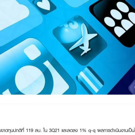
ดทุนปกติที่ 119 ลบ. ใน 3Q21 และลดลง 1% q-q ผลการดำเนินงานเป็นไปตา