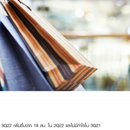
 3Q22 เพิ่มขึ้นจาก 18 ลบ. ใน 2Q22 และไม่มีกำไรใน 3Q21