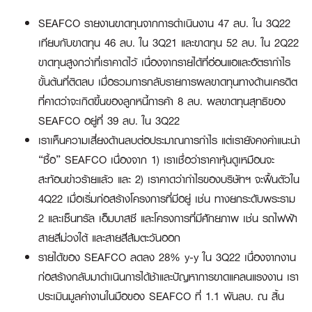
SEAFCO รายงานขาดทุนจากการดำเนินงาน 47 ลบ. ใน 3Q22
เทียบกับขาดทุน 46 ลบ. ใน 3Q21 และขาดทุน 52 ลบ. ใน 2Q22
ขาดทุนสูงกว่าที่เราคาดไว้ เนื่องจากรายได้ที่อ่อนแอและอัตรากำไร
ขั้นต้นที่ติดลบ เมื่อรวมการกลับรายการผลขาดทุนทางด้านเครดิต
ที่คาดว่าจะเกิดขึ้นของลูกหนี้การค้า 8 ลบ. ผลขาดทุนสุทธิของ
SEAFCO อยู่ที่ 39 ลบ. ใน 3Q22
เราเห็นความเสี่ยงด้านลบต่อประมาณการกำไร แต่เรายังคงคำแนะนำ
“ซื้อ” SEAFCO เนื่องจาก 1) เราเชื่อว่าราคาหุ้นดูเหมือนจะ
สะท้อนข่าวร้ายแล้ว และ 2) เราคาดว่ากำไรของบริษัทฯ จะฟื้นตัวใน
4Q22 เมื่อเริ่มก่อสร้างโครงการที่มีอยู่ เช่น ทางยกระดับพระราม
2 และเซ็นทรัล เอ็มบาสซี และโครงการที่มีศักยภาพ เช่น รถไฟฟ้า
สายสีม่วงใต้ และสายสีส้มตะวันออก
รายได้ของ SEAFCO ลดลง 28% y-y ใน 3Q22 เนื่องจากงาน
ก่อสร้างกลับมาดำเนินการได้ช้าและปัญหาการขาดแคลนแรงงาน เรา
ประเมินมูลค่างานในมือของ SEAFCO ที่ 1.1 พันลบ. ณ สิ้น