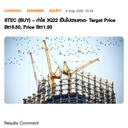
Skip
COMPANY
EARNINGS
EQUITY
8 Aug 2022, 20:24
to
content
STEC (BUY) – กำไร 3Q22 เป็นไปตามคาด- Target Price
Bt16.50, Price Bt11.90
Results Comment