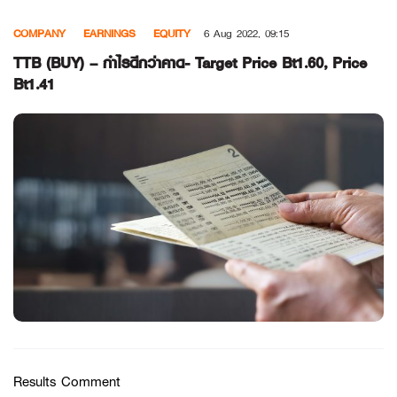
Skip
COMPANY
EARNINGS
EQUITY
6 Aug 2022, 09:15
to
content
TTB (BUY) – กำไรดีกว่าคาด- Target Price Bt1.60, Price
Bt1.41
Results Comment