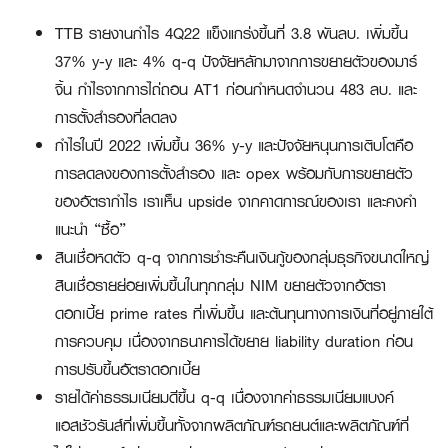
TTB รายงานกำไร 4Q22 แข็งแกร่งขึ้นที่ 3.8 พันลบ. เพิ่มขึ้น
37% y-y และ 4% q-q ปัจจัยหลักมาจากการขยายตัวของมาร์
จิ้น กำไรจากการไถ่ถอน AT1 ก่อนกำหนดจำนวน 483 ลบ. และ
การตั้งสำรองที่ลดลง
กำไรในปี 2022 เพิ่มขึ้น 36% y-y และปัจจัยหนุนการเติบโตคือ
การลดลงของการตั้งสำรอง และ opex พร้อมกับการขยายตัว
ของอัตรากำไร เราเห็น upside จากคาดการณ์ของเรา และคงคำ
แนะนำ “ซื้อ”
สินเชื่อหดตัว q-q จากการชำระคืนเงินกู้ของกลุ่มธุรกิจขนาดใหญ่
สินเชื่อรายย่อยเพิ่มขึ้นในทุกกลุ่ม NIM ขยายตัวจากอัตรา
ดอกเบี้ย prime rates ที่เพิ่มขึ้น และต้นทุนทางการเงินที่อยู่ภายใต้
การควบคุม เนื่องจากธนาคารได้ขยาย liability duration ก่อน
การปรับขึ้นอัตราดอกเบี้ย
รายได้ค่าธรรมเนียมดีขึ้น q-q เนื่องจากค่าธรรมเนียมแบงค์
แอสชัวรันส์ที่เพิ่มขึ้นทั้งจากผลิตภัณฑ์รถยนต์และผลิตภัณฑ์ที่