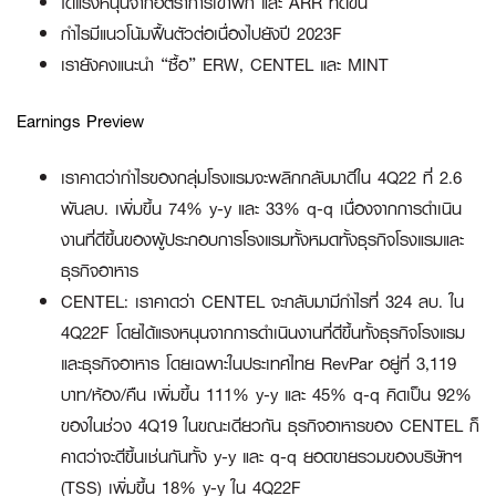
ได้แรงหนุนจากอัตราการเข้าพัก และ
ARR
ที่ดีขึ้น
กำไรมีแนวโน้มฟื้นตัวต่อเนื่องไปยังปี
2023F
เรายังคงแนะนำ “ซื้อ”
ERW, CENTEL และ MINT
Earnings Preview
เราคาดว่ากำไรของกลุ่มโรงแรมจะพลิกกลับมาดีใน 4Q22 ที่ 2.6
พันลบ. เพิ่มขึ้น 74% y-y และ 33% q-q เนื่องจากการดำเนิน
งานที่ดีขึ้นของผู้ประกอบการโรงแรมทั้งหมดทั้งธุรกิจโรงแรมและ
ธุรกิจอาหาร
CENTEL: เราคาดว่า CENTEL จะกลับมามีกำไรที่ 324 ลบ. ใน
4Q22F โดยได้แรงหนุนจากการดำเนินงานที่ดีขึ้นทั้งธุรกิจโรงแรม
และธุรกิจอาหาร โดยเฉพาะในประเทศไทย RevPar อยู่ที่ 3,119
บาท/ห้อง/คืน เพิ่มขึ้น 111% y-y และ 45% q-q คิดเป็น 92%
ของในช่วง 4Q19 ในขณะเดียวกัน ธุรกิจอาหารของ CENTEL ก็
คาดว่าจะดีขึ้นเช่นกันทั้ง y-y และ q-q ยอดขายรวมของบริษัทฯ
(TSS) เพิ่มขึ้น 18% y-y ใน 4Q22F