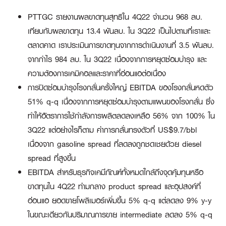
PTTGC รายงานผลขาดทุนสุทธิใน 4Q22 จำนวน 968 ลบ.
เทียบกับผลขาดทุน 13.4 พันลบ. ใน 3Q22 เป็นไปตามที่เราและ
ตลาดคาด เราประเมินการขาดทุนจากการดำเนินงานที่ 3.5 พันลบ.
จากกำไร 984 ลบ. ใน 3Q22 เนื่องจากการหยุดซ่อมบำรุง และ
ความต้องการเคมิคอลและราคาที่อ่อนแอต่อเนื่อง
การปิดซ่อมบำรุงโรงกลั่นครั้งใหญ่ EBITDA ของโรงกลั่นหดตัว
51% q-q เนื่องจากการหยุดซ่อมบำรุงตามแผนของโรงกลั่น ซึ่ง
ทำให้อัตราการใช้กำลังการผลิตลดลงเหลือ 56% จาก 100% ใน
3Q22 แต่อย่างไรก็ตาม ค่าการกลั่นทรงตัวที่ US$9.7/bbl
เนื่องจาก gasoline spread ที่ลดลงถูกชดเชยด้วย diesel
spread ที่สูงขึ้น
EBITDA สำหรับธุรกิจเคมีภัณฑ์ทั้งหมดใกล้ถึงจุดคุ้มทุนหรือ
ขาดทุนใน 4Q22 ท่ามกลาง product spread และอุปสงค์ที่
อ่อนแอ ยอดขายโพลิเมอร์เพิ่มขึ้น 5% q-q แต่ลดลง 9% y-y
ในขณะเดียวกันปริมาณการขาย intermediate ลดลง 5% q-q