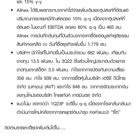
และ 15% y-y
Allnex ได้รับผลกระทบจากค่าใช้จ่ายเพิ่มเติมและอุปสงค์ที่อ่อนแอ
ปริมาณการขายเคมีภัณฑ์ลดลง 10% q-q เนื่องจากอุปสงค์ที่
อ่อนแอ ในขณะที่ EBITDA ลดลง 80% q-q เป็น 465 ลบ.
Allnex การบันทึกต้นทุนที่ปันส่วนจากราคาซื้อของมูลค่ายุติธรรม
สินค้าคงเหลือ ณ วันที่ซื้อธุรกิจเพิ่มขึ้น 1,779 ลบ.
บริษัทฯ มีกำไรที่ไม่เกิดขึ้นเป็นประจำรวม 662 พันลบ. เทียบกับ
ขาดทุน 13.5 พันลบ. ใน 3Q22 ซึ่งส่วนใหญ่ประกอบด้วยการ
ขาดทุนจากสต็อก 3.5 พันลบ. กำไรจากการป้องกันความเสี่ยง
356 ลบ. กำไร 939 ลบ. จากการซื้อหุ้นในบริษัท เอจีซี วีนิไทย
จำกัด (มหาชน) (AVT) และกำไร 848 ลบ. จากการจัดประเภทเงิน
ลงทุนใหม่ของบริษัท ไทยแท้งค์ เทอมินอล จำกัด
แนวโน้ม เราคาดว่า 1Q23F จะดีขึ้น q-q เนื่องจากโรงกลั่นกลับมา
ดำเนินการใหม่หลังจากการหยุดซ่อมบำรุง คงคำแนะนำ “ซื้อ”
ติดตามรายละเอียดเพิ่มเติมได้ใน……