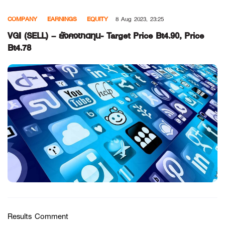
Skip
COMPANY
EARNINGS
EQUITY
8 Aug 2023, 23:25
to
content
VGI (SELL) – ยังคงขาดทุน- Target Price Bt4.90, Price
Bt4.78
Results Comment