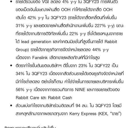
รายได้รวมของ VGI ลดลง 4% y-y ใน 3QFY23 การฟื้นตัว
ของเม็ดเงินโฆษณาผ่านสื่อ OOH ทำให้รายได้จากสื่อ OOH
เติบโต 42% y-y ใน 3QFY23 (รายได้จากสื่อเคลื่อนที่เพิ่มขึ้น
31% y-y และยอดขายผ่านสื่อสำนักงานเพิ่มขึ้น 227% y-y) ขณะ
ที่รายได้จากบริการดิจิทัลเพิ่มขึ้น 22% y-y ซึ่งได้แรงหนุนจากราย
ได้ lead generation และค่าคอมมิชชั่นที่สูงขึ้นภายใต้ Rabbit
Group) รายได้จากธุรกิจการจัดจำหน่ายลดลง 44% y-y
เนื่องจาก Fanslink เลือกขายผลิตภัณฑ์ที่มีกำไรสูง
อัตรากำไรขั้นต้นของบริษัทฯ ดีขึ้นจาก 23% ใน 3QFY22 เป็น
34% ใน 3QFY23 เนื่องจากสัดส่วนรายได้ของธุรกิจจัดจำหน่ายที่
มีกำไรต่ำลดลง อย่างไรก็ตาม ค่าใช้จ่ายในการขายและบริหารเพิ่มขึ้น
56% y-y เนื่องจากการรวมกิจการ NINE และการขยายตัวของ
Rabbit Care และ Rabbit Cash
ส่วนแบ่งกำไรจากบริษัทร่วมติดลบที่ 94 ลบ. ใน 3QFY23 โดยมี
สาเหตุหลักมาจากผลขาดทุนจาก Kerry Express (KEX, “ขาย”)