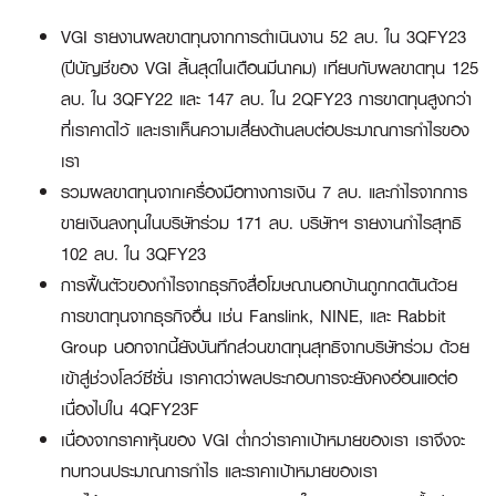
VGI รายงานผลขาดทุนจากการดำเนินงาน 52 ลบ. ใน 3QFY23
(ปีบัญชีของ VGI สิ้นสุดในเดือนมีนาคม) เทียบกับผลขาดทุน 125
ลบ. ใน 3QFY22 และ 147 ลบ. ใน 2QFY23 การขาดทุนสูงกว่า
ที่เราคาดไว้ และเราเห็นความเสี่ยงด้านลบต่อประมาณการกำไรของ
เรา
รวมผลขาดทุนจากเครื่องมือทางการเงิน 7 ลบ. และกำไรจากการ
ขายเงินลงทุนในบริษัทร่วม 171 ลบ. บริษัทฯ รายงานกำไรสุทธิ
102 ลบ. ใน 3QFY23
การฟื้นตัวของกำไรจากธุรกิจสื่อโฆษณานอกบ้านถูกกดดันด้วย
การขาดทุนจากธุรกิจอื่น เช่น Fanslink, NINE, และ Rabbit
Group นอกจากนี้ยังบันทึกส่วนขาดทุนสุทธิจากบริษัทร่วม ด้วย
เข้าสู่ช่วงโลว์ซีซั่น เราคาดว่าผลประกอบการจะยังคงอ่อนแอต่อ
เนื่องไปใน 4QFY23F
เนื่องจากราคาหุ้นของ VGI ต่ำกว่าราคาเป้าหมายของเรา เราจึงจะ
ทบทวนประมาณการกำไร และราคาเป้าหมายของเรา