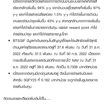
เนื่องจากรายได้ค่าโดยสารจากการดำเนินงานระบบรถไฟฟ้าสายสี
เขียวหลักเพิ่มขึ้น 94% y-y จากจำนวนผู้โดยสารที่เพิ่มขึ้น 97%
y-y และค่าโดยสารเฉลี่ยลดลง 1.5% y-y ค่าใช้จ่ายในการดำเนิน
งานและซ่อมบำรุงเพิ่มขึ้น 43% y-y สาเหตุหลักมาจากการเพิ่มขึ้น
ของค่าใช้จ่ายในการขายจากต้นทุน rabbit reward point ค่าใช้
จ่ายซ่อมบำรุง และค่าใช้จ่ายสาธารณูปโภค
BTSGIF มีมูลค่าเงินลงทุนในสัญญาซื้อและโอนสิทธิรายได้สุทธิ
ตามมูลค่ายุติธรรมลดลงมาอยู่ที่ 37.8 พันลบ. ณ วันที่ 31 ธ.ค.
2022 เทียบกับ 37.5 พันลบ. ณ วันที่ 30 ก.ย. 2022 เนื่องจาก
การปรับขึ้นของกระแสเงินสดที่คาดการณ์ไว้ NAV ณ วันที่ 31
ธ.ค. 2022 อยู่ที่ 39.0 พันลบ. คิดเป็น 6.7308 บาทต่อหน่วย
เนื่องจากกองทุนมีขาดทุนสะสมอยู่ ดังนั้นการจ่ายเงินปันผล
สำหรับ 3QFY23 ที่ 0.162 บาท/หน่วย จะถูกจ่ายในรูปของการ
จ่ายคืนเงินทุน
ติดตามรายละเอียดเพิ่มเติมได้ใน……