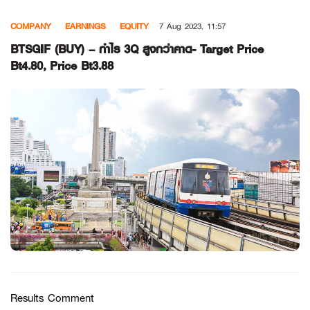
Skip
COMPANY
EARNINGS
EQUITY
7 Aug 2023, 11:57
to
content
BTSGIF (BUY) – กำไร 3Q สูงกว่าคาด- Target Price
Bt4.80, Price Bt3.88
Results Comment