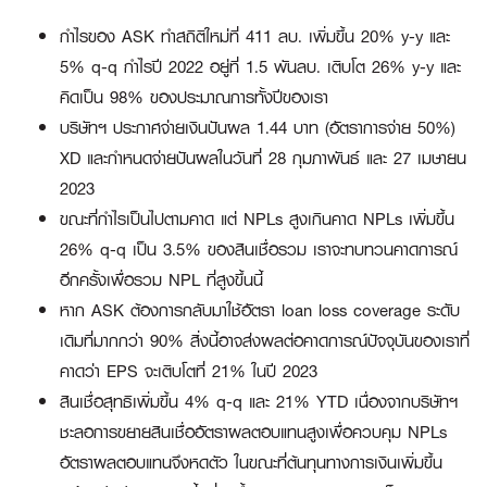
กำไรของ ASK ทำสถิติใหม่ที่ 411 ลบ. เพิ่มขึ้น 20% y-y และ
5% q-q กำไรปี 2022 อยู่ที่ 1.5 พันลบ. เติบโต 26% y-y และ
คิดเป็น 98% ของประมาณการทั้งปีของเรา
บริษัทฯ ประกาศจ่ายเงินปันผล 1.44 บาท (อัตราการจ่าย 50%)
XD และกำหนดจ่ายปันผลในวันที่ 28 กุมภาพันธ์ และ 27 เมษายน
2023
ขณะที่กำไรเป็นไปตามคาด แต่ NPLs สูงเกินคาด NPLs เพิ่มขึ้น
26% q-q เป็น 3.5% ของสินเชื่อรวม เราจะทบทวนคาดการณ์
อีกครั้งเพื่อรวม NPL ที่สูงขึ้นนี้
หาก ASK ต้องการกลับมาใช้อัตรา loan loss coverage ระดับ
เดิมที่มากกว่า 90% สิ่งนี้อาจส่งผลต่อคาดการณ์ปัจจุบันของเราที่
คาดว่า EPS จะเติบโตที่ 21% ในปี 2023
สินเชื่อสุทธิเพิ่มขึ้น 4% q-q และ 21% YTD เนื่องจากบริษัทฯ
ชะลอการขยายสินเชื่ออัตราผลตอบแทนสูงเพื่อควบคุม NPLs
อัตราผลตอบแทนจึงหดตัว ในขณะที่ต้นทุนทางการเงินเพิ่มขึ้น